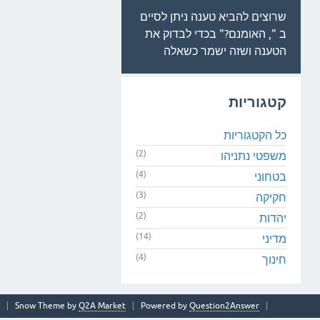
שרוצים להביא טענה ניתן לסיים
ב ", האומנם?" בכדי לבדוק את
הטענה ושזה ישמר כשאלה
קטגוריות
כל הקטגוריות
(2)
משפטי נתניהו
(4)
בטחוני
(3)
חקיקה
(2)
יהדות
(14)
מדיני
(4)
חינוך
Snow Theme by
Q2A Market
Powered by
Question2Answer