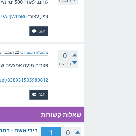
הצבעות
לוחם, לאחר 500 ימי מילואים - ומטה חטופים מה עושה?
צפו, עצוב:
3T9AigWLbR0
נתקבלה תשובה ב-
22 דצמבר, 2025
0
הצבעות
פצרית מנעה אמצעים שיכל
reel/838931505980812
שאלות קשורות
ביבי אשם - במחדלי 7.10 , ה
1
0