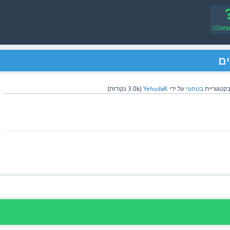
שאלה
קטגוריית
בטחוני
על ידי
YehudaK
(
3.0k
נקודות)