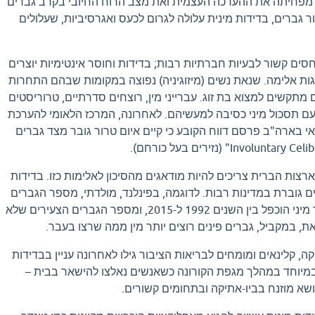
ית מפחיתה את ההערכה העצמית ואת מצב הרוח החיובי בקרב גברים
ר גברים, בדידות מינית עלולה לגרום לכעס ואגרסיביות, שעלולים
סים קשור לבעיות חברתיות רבות; בדידות וחוסר אינטימיות יוצרים
ות אלימה. שנאת נשים (מיזוגיניה) נפוצה במקומות שבהם התחרות
 מתקשים למצוא בת זוג. עברייני מין, רוצחים סדרתיים, טרוריסטים
 פעם תסכול מיני כסיבה למעשיהם. לאחרונה, המרכז הלאומי להערכת
 בארה"ב פרסם דווח הקובע כי קיים איום טרור גובר מצד גברים
רצות הברית צריכים להיות מודאגים מהסיכון לאלימות כזו. בדידות
ם גוברת במדינות רבות. לדוגמה, בפינלנד, מולדתי, מספר הגברים
המתקשים למצוא פרטנר מיני הוכפל בין השנים 1992 ל-2015, ומספר הגברים הצעירים שלא
זאת, במקביל, גברים פינים רוצים יותר מין ממה שרצו בעבר.
, קלינאים ומומחים לבריאות הציבור גילו לאחרונה עניין בבדידות
במיוחד במהלך מגפת הקורונה כשאנשים נאלצו להישאר בבית –
נושא מוזנח בביו-אתיקה ובתחומים קשורים.