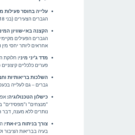
עלייה בחוסר פעילות מי
הגברים הצעירים (בני 18–24) המדווחים שלא קיימו יחסי מין בשנה האחרונה.
הקצנה באי-שוויון המיני
אחראים ליותר יחסי מין וגינליים מ
מדד ג'יני מיני:
חלוקת הש
פערים כלכליים קיצוניים 
השלכות בריאותיות וחב
גברים – גם לעלייה בכעס 
כישלון הטכנולוגיה:
אפלי
"מנצחים" ו"מפסידים" ב
נותרים ללא מענה, דבר 
צורך בניתוח ביו-אתי:
הכ
בעיה בבריאות הציבור ול