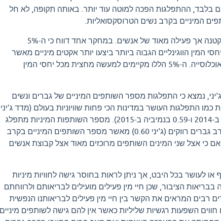
לכן, אך תוך 10 שנים בלבד, ההתפלגות הפכה למוטה עוד יותר. באותה תקופה, לא חל
פים המיניים בקרב נשים הטרוסקסואליות.
המין מרוכז בתוך קבוצה קטנה אך פעילה מאוד של אנשים. במחקר אחד דווח כי ה-5%
י המין הווגינליים הגבוה ביותר ביצעו יותר אקטים מיניים מאשר
ה-50% התחתונים של האוכלוסייה. ה-5% הללו מקיימים למעשה מחצית מכל יחסי המין
יני, נמצא כי התפלגות מספר השותפים המיניים של גברים ונשים
ית כמו התפלגות העושר במדינות הכי פחות שוויוניות בעולם (מדד ג'יני
של 0.63 בדרום אפריקה ב-2014 ו-0.59 בנמיביה ב-2015). מספר השותפות המיניות מתפלג
באופן לא שוויוני יותר בקרב גברים רווקים (ג'יני 0.60) מאשר מספר השותפים המיניים בקרב
ם רווקות (ג'יני 0.58), אם כי אצל שני המינים השותפים מרוכזים מאוד אצל קבוצת אנשים
 או לעושר בכל היבט, אך ניתן לראות בחוסר גישה לחוויות מיניות
בבריאות הציבור, שכן חיי מין פעילים מועילים לבריאותם ולרווחתם
ם רבים המראים את הקשר בין חיי מין פעילים לבריאותנו הנפשית
ם חווים השפעות רגשיות שליליות כאשר אין להם גישה לשותפים מיניים