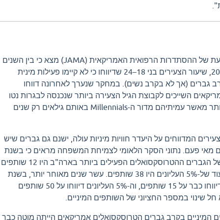
".
מחקר שפורסם בכתב העת של ההסתדרות הרפואית האמריקאית (JAMA) מצא כי בין השנים
2000–2002 ל-2016–2018, שיעור הצעירים בני 18–24 שדיווחו כי לא קיימו פעילות מינית
 גברים (אך לא בקרב נשים). במחקר שנערך לאחרונה דווחו
ריקאים השייכים לקבוצת הגיל הצעירה ביותר שנכנסה לבגרות נטו
להיות לא פעילים מינית יותר מאשר עמיתיהם מדור ה-Millennials באותם גילאים רק שנים
רים המדווחים על היעדר חוויות מיניות עולה, ישנם גם גברים שיש
ים מאי פעם. נתוני הסקר הלאומי לצמיחת המשפחה מראים כי בשנת
2002, ל-20% העליונים של הגברים ההטרוסקסואלים הפעילים ביותר בארה"ב היו 12 שותפים
מיניים במהלך החיים, בעוד של-5% העליונים היו 38 שותפים. עשר שנים מאוחר יותר, בשנת
2012, ה-20% העליונים דיווחו כבר על 15 שותפים, וה-5% העליונים דיווחו על 50 שותפים
 חל שינוי במספר החציוני של השותפים המיניים.
המיניים בקרב גברים הטרוסקסואלים אמריקאים הייתה מוטה כבר