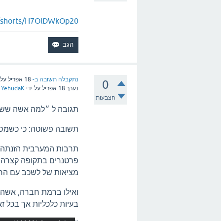
m/shorts/H7OlDWkOp20
נתקבלה תשובה ב-
18 אפריל
על 
0
נערך
18 אפריל
על ידי
YehudaK
הצבעות
תגובה ל ״למה אשה ששכבה
תשובה פשוטה: כי כשמסת
תרבות המערבית הזנתה א
פרטנרים בתקופה קצרה ש
מציאות של לשכב עם הרב
ואילו ברמת חברה, אשה 
בעיות כלכליות אך בכל זא