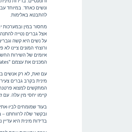
ורומנטיים. בדידות מינ
ונשים כאחד. במיוחד עבו
להתבטא באלימות.
מחסור במין ובמערכות יח
אצל גברים נטייה להתנהג
על נשים היא קשה וגברים
ורוצחי המונים ציינו לא
איומים של השירות החשאי
המכנים את עצמם "Involuntary Celibates" (נזירים בעל כורחם).
עם זאת, לא רק אנשים בא
מינית בקרב גברים צעירי
קיימו יחסי מין עלה. עם 
בעוד שמומחים לביו-אתיקה
ובקשר שלה לרווחתנו – 
בדידות מינית היא עדיין 