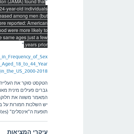
ion (JAMA) found that
"
4-year-old individuals
creased among men (but
were reported: American
ood were more likely to
the same ages just a few
years prior.
"
s_in_Frequency_of_Sex
s_Aged_18_to_44_Year
_in_the_US_2000-2018
הטקסט סוקר את העלייה ב
גברים פעילים מינית מאו
המאמר משווה את חלוקת הש
יש השלכות חמורות על בר
תופעת ה"אינסלים" (Involuntary Celibates) והפוטנציאל לאלימות.
עיקרי המציאות