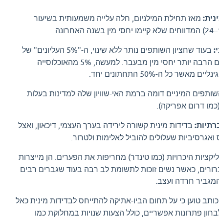
נית:
מאז תחילת המילניום, חלה עלייה משמעותית בשיעור
:
בעוד שחציון השותפים נותר ללא שינוי, ה-"5% העליונים" של
הגברים הפעילים מקיימים הרבה יותר יחסי מין מבעבר. למעשה, 5% מהאוכלוסייה
אשר כל ה-50% התחתונים יחד.
ותפים המיניים דומה ברמת האי-שוויון שלה למדינות בעלות
(כמו דרום אפריקה).
רתיות:
בדידות מינית קשורה לירידה בערך העצמי, דיכאון, ואצל
ואגרסיביות שעלולים להוביל לאלימות ולטרור.
קציות היכרויות (כמו טינדר) מחריפות את הפערים. הן מייצרות
רורים, כאשר נשים זוכות לתשומת לב רבה בעוד שגברים רבים
המגביר חרדה ועצב.
ותב טוען כי על תחום הביו-אתיקה להתייחס לבדידות מינית כאל
בחון פתרונות אפשריים, כולל הצעות שנויות במחלוקת כמו